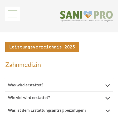
Leistungsverzeichnis 2025
Zahnmedizin
Was wird erstattet?
Wie viel wird erstattet?
SaniPro erstattet den
zum Datum der Saldorechnung
regulär Eingeschriebenen
gezahlte Kosten im Bereich
Was ist dem Erstattungsantrag beizufügen?
Jede hier angeführte zahnärztliche Leistung hat eigene
Mundhygiene und Parodontologie
Höchstbeträge und maximale Nutzungshäufigkeiten.
Diagnostik